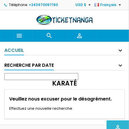


Téléphone:
+243970097190
USD $
Français



ACCUEIL
RECHERCHE PAR DATE
KARATÉ
Veuillez nous excuser pour le désagrément.
Effectuez une nouvelle recherche
perm_identity