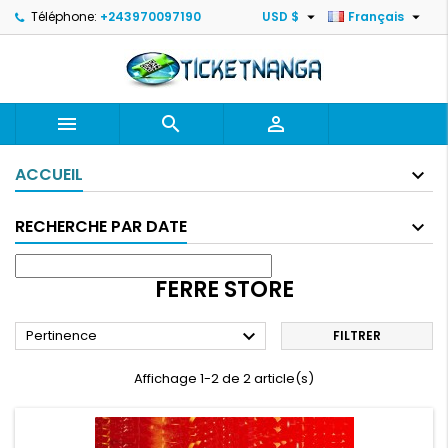


Téléphone:
+243970097190
USD $
Français



ACCUEIL
RECHERCHE PAR DATE
FERRE STORE

Pertinence
FILTRER
Affichage 1-2 de 2 article(s)