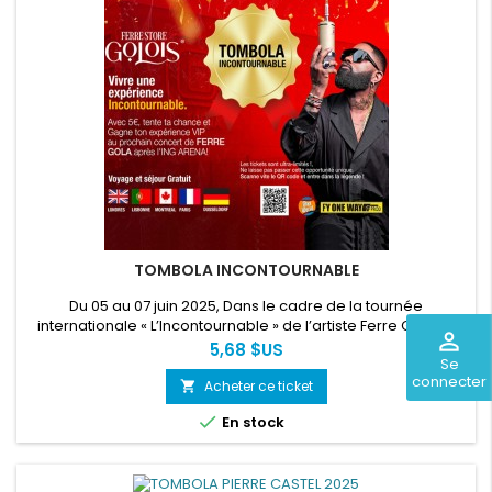
TOMBOLA INCONTOURNABLE
Du 05 au 07 juin 2025, Dans le cadre de la tournée
internationale « L’Incontournable » de l’artiste Ferre Gola, la
perm_identity
société MAXWORLD SARLU souhaite mettre en place une
Prix
5,68 $US
Se
tombola promotionnelle permettant à ses fans de partout
connecter
dans le monde, sélectionnés par un tirage au sort de vivre
Acheter ce ticket
shopping_cart
une expérience exclusive avec l’artiste. Cette opération a

En stock
pour finalité...