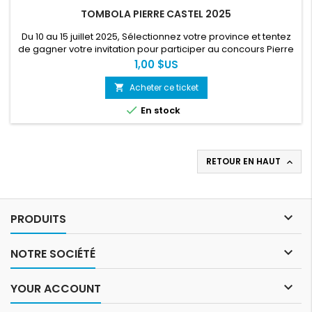
TOMBOLA PIERRE CASTEL 2025
Du 10 au 15 juillet 2025, Sélectionnez votre province et tentez
de gagner votre invitation pour participer au concours Pierre
Castel 2025, Les provinces éligibles sont : Équateur, Kasaï,
Prix
1,00 $US
Kinshasa, Kongo-Central, Kwango, Kwilu, Mai‑Ndombe,
Mongala et Sud Ubangilus.
Acheter ce ticket
shopping_cart

En stock
RETOUR EN HAUT


PRODUITS

NOTRE SOCIÉTÉ

YOUR ACCOUNT