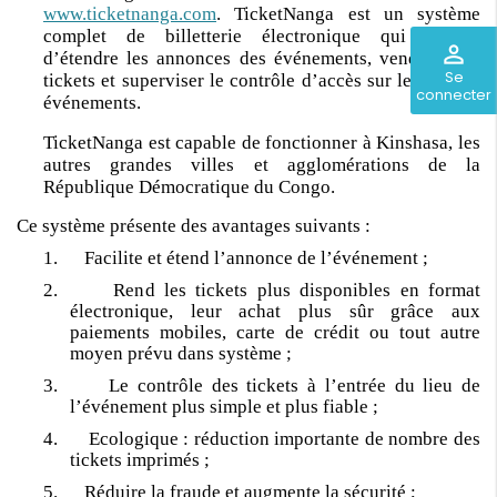
www.ticketnanga.com
. TicketNanga est un système
complet de billetterie électronique qui permet
perm_identity
d’étendre les annonces des événements, vendre leurs
Se
tickets et superviser le contrôle d’accès sur le lieu des
connecter
événements.
TicketNanga est capable de fonctionner à Kinshasa, les
autres grandes villes et agglomérations de la
République Démocratique du Congo.
Ce système présente des avantages suivants :
1. Facilite et étend l’annonce de l’événement ;
2. Rend les tickets plus disponibles en format
électronique, leur achat plus sûr grâce aux
paiements mobiles, carte de crédit ou tout autre
moyen prévu dans système ;
3. Le contrôle des tickets à l’entrée du lieu de
l’événement plus simple et plus fiable ;
4. Ecologique : réduction importante de nombre des
tickets imprimés ;
5. Réduire la fraude et augmente la sécurité ;