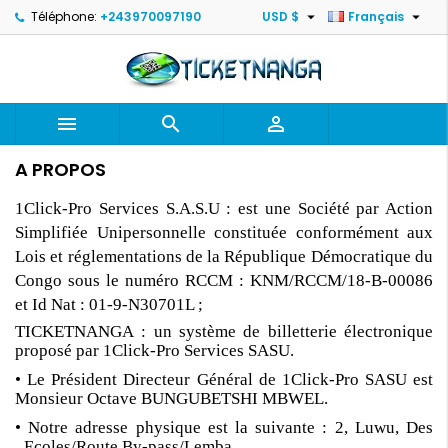


Téléphone:
+243970097190
USD $
Français



A PROPOS
1Click-Pro Services S.A.S.U : est une Société par Action
Simplifiée Unipersonnelle constituée conformément aux
Lois et réglementations de la République Démocratique du
Congo sous le numéro RCCM : KNM/RCCM/18-B-00086
et Id Nat : 01-9-N30701L ;
TICKETNANGA : un système de billetterie électronique
proposé par 1Click-Pro Services SASU.
• Le Président Directeur Général de 1Click-Pro SASU est
Monsieur Octave BUNGUBETSHI MBWEL.
• Notre adresse physique est la suivante : 2, Luwu, Des
Ecoles/Route By-pass/Lemba,