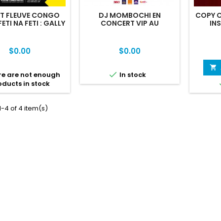
ET FLEUVE CONGO
DJ MOMBOCHI EN
COPY O
ETI NA FETI : GALLY
CONCERT VIP AU
IN
VEY, EMPEREUR
SHOWBUZZ : TICKET
JOUE
IMBA ET MAMAN
ORDINAIRE
KALUNGA
Price
Price
$0.00
$0.00
shopping_cart

e are not enough
In stock
oducts in stock
-4 of 4 item(s)