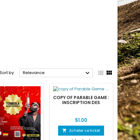



Sort by:
Relevance
COPY OF PARABLE GAME :
INSCRIPTION DES
JOUEURS AUX CLUBS
Price
$1.00
Acheter ce ticket
shopping_cart