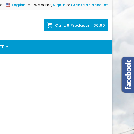


English
Welcome,
Sign in
or
Create an account
shopping_cart
Cart:
0
Products - $0.00
TE