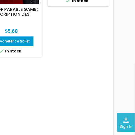

In stock
F PARABLE GAME :
SCRIPTION DES
URS AUX CLUBS
Price
$5.68
Acheter ce ticket

In stock
perm_identity
Sign In