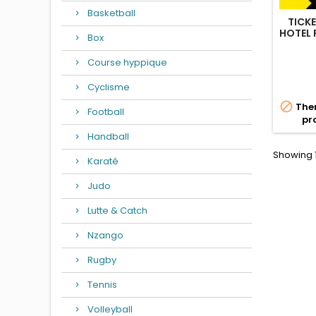
Basketball
TICK
HOTEL F
Box
GAR
LEL
Course hyppique
Cyclisme

Ther
Football
pr
Handball
Showing 1
Karaté
Judo
Lutte & Catch
Nzango
Rugby
Tennis
Volleyball